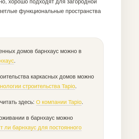
но, хорошо подходят для загородной
светлые функциональные пространства
енных домов барнхаус можно в
нхаус
.
роительства каркасных домов можно
нологии строительства Tapio
.
читать здесь:
О компании Tapio
.
оживании в барнхаус можно
т ли барнхаус для постоянного