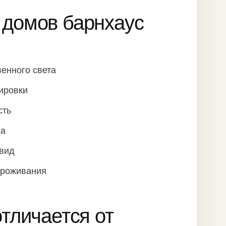
домов барнхаус
венного света
ировки
сть
ва
вид
проживания
тличается от