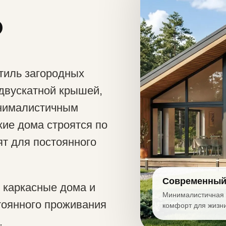
?
тиль загородных
 двускатной крышей,
нималистичным
ие дома строятся по
ят для постоянного
Современный
 каркасные дома и
Минималистичная а
тоянного проживания
комфорт для жизни
.