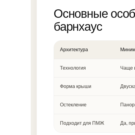
Основные особ
барнхаус
Архитектура
Миним
Технология
Чаще 
Форма крыши
Двуск
Остекление
Панор
Подходит для ПМЖ
Да, п